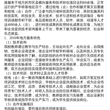
接服务于地方的市区县横向服务和技术转化项目达到60余项。正常
运行的产学研基地近百个，通过校地（企）合作积极开展灾后重建
和校地（企）合作，广泛参与四川省科技富民行动，承担实施系列
科技富民、科技攻关、星火技术、技术引进和技术培训项目，每年
培训成都市村干部，食品质检技术人员，软件、旅游、动漫等人才
达4000余人（次），进行科技成果的应用转化成果近百项，为地方
和企业提供技术咨询服务上千次，带来了极为显著的经济、社会和
生态效益。
1、2010年地方服务特色
（1）技术咨询
我校教师通过教学与生产结合，主动走向生产，走向企业，自我推
销。也将企业请进来，使企业对学校学科领域，以及科技人员专长
和实用技能有所了解。在此阶段的合作学校对企业进行无偿技术咨
询服务，企业回报一是接收学生教学生产实习、毕业实习，或者为
教师提供实验基地，二是根据咨询技术应用效果，提供适当咨询
费。双方在此阶段实现需求对接和适应性磨合。
（2）技术培训、技术转让及合作人才培养
校地（企）在一般咨询服务基础上进行密切合作。如双方签定技术
培训或技术转让合作协议，学校向企业提供成熟技术，或为企业培
训工艺、管理、品管、质检等技术人员，或根据企业需求，为企业
培养专门技术人才，科研人员在企业担任技术顾问。企业或付技术
转让、技术培训费，或为学生、教师提供实习实验费，或企业家到
学校讲座或指导学生生产实习，或为学生提供就业岗位。
（3）合作实施项目
包括纵向项目、委托项目和共同研发项目。