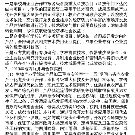
一是学校与企业合作申报各级各类重大科技项目（科技部门下达的
纵向项目），争取的国家投资主要用于技术研究，成果应用或产业
化开发所需大量资金由企业承担，校企产学研联合攻关，以院校为
技术依托，充分发挥龙头企业雄厚的经济势力和丰富的市场开发及
产品营销经验进行运作，技术研发与推广应用直接接轨，缩短成果
转化周期，尽快获取较佳经济和社会效益；
二是企业委托学校进行专项研究项目，解决某一难题或开发定向的
产品，全部研发及相关技术费用企业提供，成果企业专有（企业提
供的经费相对较高）；
三是双方共同进行专项研究，学校提供技术、仪器或少量资金，企
业主要提供研究开发经费，并利用企业设备和营销条件将初步成果
或产品在企业进行提供中试，技术成果共享（或效益分成）。
2、2010年地方服务与合作实例
（1）生物产业学院农产品加工重点实验室“十一五”期间与省内农业
产业化龙头企业合作，承担各级重大科技及开发项目30余项，在传
统农产品现代化改造，现代工艺技术应用研究，优质绿色农产品开
发，副产综合利用，产品储运流通技术研究等领域取得多项具独立
知识产权的成果。共申报专利20余项，已授权8项，建成规模化示范
生产线12条，开发适应市场发展需求的6大类50余种，获国家、四川
省政府级博览会金奖、银奖及优秀奖10余项，获四川省科技进步奖
10项，成都市科技进步71项，通过研究开发和技术应用促进现代农
业及相关产业发展。例如与成都龙头企业合作，开发的冷鲜肉投放
市场，保证了成都市政府肉类定点屠宰、定点供应及卫生安全菜篮
子工程的实施。与四川哈哥、内江雨润、成都伍田、成都美好、成
都佳享、四川高金、四川美宁、宜宾五粮液等国家农业产业化龙头