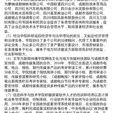
为攀钢成都钢铁有限公司、中国联通四川公司、成都劲浪体育用品
公司、四川红光汽车机电有限公司、四川金沙水泥股份有限公司、
四川双枪水泥有限公司、四川嘉里粮油公司、成都市场研究公司、
成都视点市场调查公司、四川绵阳高新有限股份公司、四川玉兰纺
织有限公司等国有和民营企业提供了各类管理咨询和培训服务，提
高了企业总体技术水平和综合管理水平，取得显著经济和社会效
益。
（5）经法学院科研追踪经济学与法学理论的前沿，又贴近经济管理
和法律实务。学院担任了多个公司的法律顾问，代理了大量案件的
诉讼业务；为众多公司进行了资产重组方案设计、市场营销策划，
在直接服务于社会，服务于地方经济建设方面取得良好经济效益，
社会影响较大。
（6）文学与新闻传播学院网络文化与地方传媒科技团队与成都市委
宣传部、成都传媒集团的合作。
2010年，学院已
全面进入成都市电
视、电台、报纸、期刊等媒体产品的考评审读工作，累计到校经费
50余万元。学院组建了
报纸阅评小组、期刊审读小组、图书审读小
组、传媒资源整和研究小组、《成都晚报》专家评报小组、成都电
视台新闻类栏目考评专家组、成都电台节目考评专家组，为成都市
委宣传部、成都传媒集团提供多种传媒产品的分析研究，服务地方
传媒事业。
（7）信息科学与技术学院积极探索软件人才的培训和培养以及计算
机业务管理系统、控制系统、行业软件开发等如何与企业结合和应
用。2010年承担了全国政协提案管理系统研发项目，在全国政协会
议上使用，顺利完成提案流程的各项任务，中央电视台以“政协提案