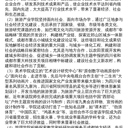
企业合作，研发系列技术成果和产品，使企业技术水平达到省内领
先、国内先进，大大提高了行业技术水平，带来了显著经济、社会
和生态效益。
（2）旅游产业学院坚持面向社会、面向市场办学，通过广泛地参与
社会经济文化建设，先后承担了国家级、省级、市级等各类文化、
旅游研究课题的任务。如巴蜀文化与四川旅游资源开发、成都市“幸
福梅林”景观的开发设计、构建桃产业链、探索近郊山区城乡一体新
模式、成都市重点小城镇文化建设论证等。这些项目和论文成果切
实地解答社会经济发展的重大问题，与城乡一体化工程、构建和谐
社会的战略目标紧密结合，尤其是与地方合作，以农田景观开发构
建城乡和谐社会、促进城乡一体化协调发展为主题申报的四川省和
成都市重大科技攻关项目相继中标建设，建设社会主义新农村，构
建和谐社会作出了贡献。
（3）美术学院成立的“艺术设计研究中心”和“原创数字动画原创中
心”面向社会，走进市场，先后与中央电视台合作主创“十二生肖”大
型系列动画片，在推进国家文化产业发展带来极大影响；为四川省
著名风景区九寨沟，四川省阿坝州理县的孟屯乡等进行整体形象策
划设计，开发当地的旅游资源，为旅游产业上层次作出了巨大的贡
献。近年来该院师生承担完成的多项重大项目包括中国“西部论
坛”户外主题宣传画的设计与制作；四川省九奥会吉祥物、宣传画的
设计制作等，学院还成功打造了一批知名品牌，如“谭木匠”、“劲浪
体育”、“中国匹克”、“鸿基木业”等。这些合作不仅使该学院成为四
川省最受欢迎，招生最火暴，学生就业率最高的学科专业，还为企
业带来了巨大经济效益，同时带来显著社会效益。
（4）管理学院积极探索教学和科研如何服务于成都地方经济，先后