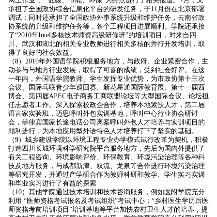
网上作业”、“低碳、节能、环保”为亮点进行了相关报道。7月，又
承担了全国政协综合信息化平台的研发任务，于11月份在北京部署
调试；同时还承担了全国政协外事系统升级和维护任务，云南省政
协系统的升级和维护任务等，各个工程项目进展顺利。学院还承接
了“2010年Intel多核技术师资高级研修班”的培训项目，对来自四
川、武汉和湖北的相关专业教师进行相关多核的并行开发培训，取
得了良好的社会效益。
（8）2010年外国语学院积极服务地方，与政府、企业紧密合作，主
动参与与地方行业发展，取得了可喜的成绩，受到社会好评。在这
一年内，外国语学院教师、学生发挥专业优势，为市政协第十三次
会议、国际乓联青少年巡回赛、新花星通国际教育展、第十一届西
博会、第四届APEC电子商务工商联盟论坛等大型国际会议、论坛担
任志愿者工作。深入探索校政企合作，培养本地紧缺人才，第二届
语言家实验班，迈思呼叫外包实训基地，呼叫中心行业协会研讨
会，菲律宾国家长途电话公司离案呼叫外包人才培养与实训项目的
顺利进行，为本地应用型外语特色人才培养打下了坚实的基础。
（9）城乡建设学院以环境工程专业办学模式试行改革为契机，积极
打造四川长城环境科学研究院平台服务地方，先后为国内外提供了
有关工程咨询、环境影响评价、环保教育、环境污染治理等各种科
技及地方服务，与成都新津、双流、龙泉等合作进行环境污染治理
等研究开发，并通过产学研合作为教师科研和教学、学生实习实训
和毕业实习进行了有益的探索
（10）其他学院通过技术培训和技术咨询服务，例如医附学院充分
利用 “医师资格考试报名及考试组织”考试中心；“乡村医生学历后医
师资格考前培训项目”培训基地等平台加快农村卫生人才的培养，提